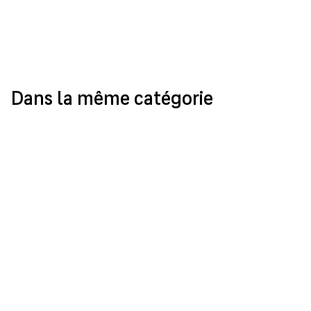
Dans la même catégorie
L’École Supérieure de Praxis Sociale lance
son site internet
LE 22 JUILLET 2019
MULHOUSE
Le Pavillon Koenig à Rixheim
LE 17 AVRIL 2026
MULHOUSE