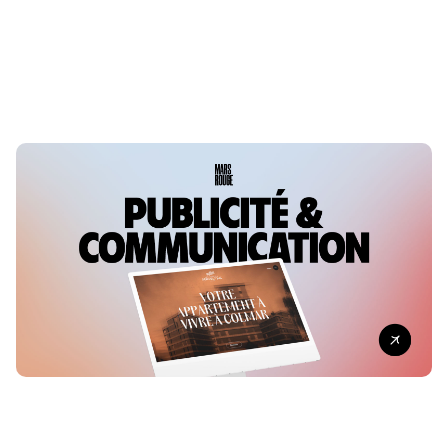
Rixheim : un marché de Noël éphémère et
solidaire
LE 8 DÉCEMBRE 2020
MULHOUSE