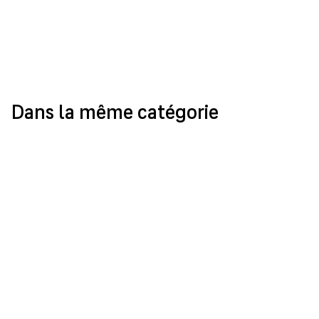
Dans la même catégorie
Après l’Engel’s Coffee et Mamma Mozza,
Andrea Bon lance Andreucci
LE 24 JUILLET 2019
MULHOUSE
Rencontre avec David Donat, avocat à
Mulhouse