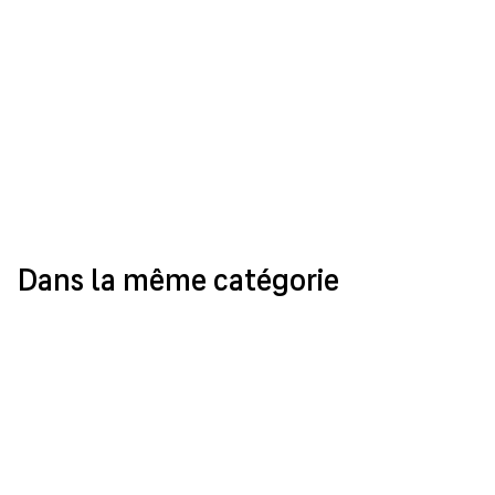
Dans la même catégorie
L’Atelier Lautier, un nouveau visage du
paysage
LE 20 MARS 2026
ALSACE