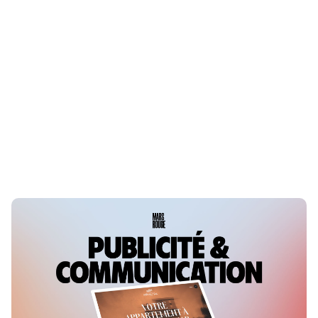
La ville de Biesheim offre un nouveau look à
son site internet
LE 30 AOÛT 2019
ALSACE
Sodico signe le terrain des Jardins
République à Colmar
LE 23 AVRIL 2021
ALSACE