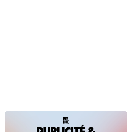
Le gazon alsacien pousse aussi en ligne
LE 3 NOVEMBRE 2025
ALSACE
Fika, le concept store qui va rhabiller votre
intérieur
LE 11 MAI 2023
ALSACE
Lutz, spécialiste de la maison bois, fête ses
65 ans
LE 3 NOVEMBRE 2023
ALSACE